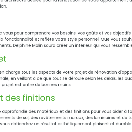
re architecte dédiée pour la rénovation de votre appartement 
ion.
vec vous pour comprendre vos besoins, vos goûts et vos objectifs
la fonctionnalité et reflète votre style personnel. Que vous so
ments, Delphine Molin saura créer un intérieur qui vous ressembl
et
en charge tous les aspects de votre projet de rénovation d'appa
n finale, en veillant à ce que tout se déroule selon les délais, le
re projet est entre de bonnes mains.
 des finitions
 approfondie des matériaux et des finitions pour vous aider à fai
ements de sol, des revêtements muraux, des luminaires et de to
s, vous obtiendrez un résultat esthétiquement plaisant et durable